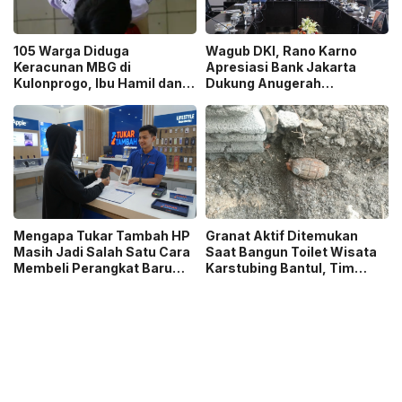
105 Warga Diduga
Wagub DKI, Rano Karno
Keracunan MBG di
Apresiasi Bank Jakarta
Kulonprogo, Ibu Hamil dan
Dukung Anugerah
Ibu Menyusui Ikut
Jurnalistik MHT 2026,
Terdampak
Dorong Karya Berkualitas
Sambut 5 Abad Jakarta
Mengapa Tukar Tambah HP
Granat Aktif Ditemukan
Masih Jadi Salah Satu Cara
Saat Bangun Toilet Wisata
Membeli Perangkat Baru
Karstubing Bantul, Tim
yang Paling Populer?
Gegana Lakukan Disposal