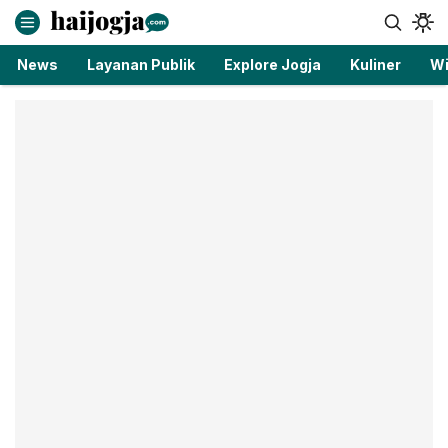
haijogja.com
Berita Jogja Terbaru dan Terkini
News
Layanan Publik
Explore Jogja
Kuliner
Wi