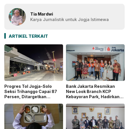
Tia Mardwi
Karya Jurnalistik untuk Jogja Istimewa
ARTIKEL TERKAIT
Progres Tol Jogja-Solo
Bank Jakarta Resmikan
Seksi Trihanggo Capai 87
New Look Branch KCP
Persen, Ditargetkan
Kebayoran Park, Hadirkan
Tersambung ke Tol Jogja-
Wajah Baru yang Lebih
Bawen Agustus 2026
Modern