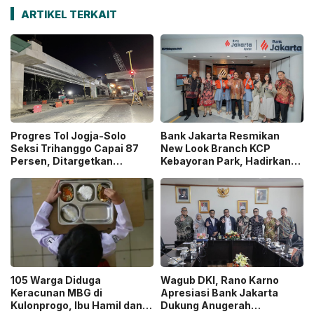
ARTIKEL TERKAIT
Progres Tol Jogja-Solo
Bank Jakarta Resmikan
Seksi Trihanggo Capai 87
New Look Branch KCP
Persen, Ditargetkan
Kebayoran Park, Hadirkan
Tersambung ke Tol Jogja-
Wajah Baru yang Lebih
Bawen Agustus 2026
Modern
105 Warga Diduga
Wagub DKI, Rano Karno
Keracunan MBG di
Apresiasi Bank Jakarta
Kulonprogo, Ibu Hamil dan
Dukung Anugerah