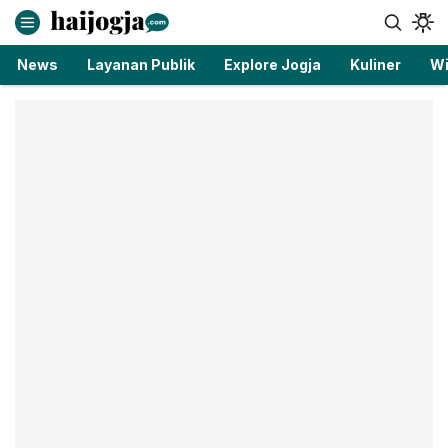
haijogja.com
Berita Jogja Terbaru dan Terkini
News
Layanan Publik
Explore Jogja
Kuliner
Wi