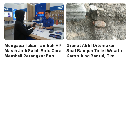
Ibu Menyusui Ikut
Jurnalistik MHT 2026,
Terdampak
Dorong Karya Berkualitas
Sambut 5 Abad Jakarta
Mengapa Tukar Tambah HP
Granat Aktif Ditemukan
Masih Jadi Salah Satu Cara
Saat Bangun Toilet Wisata
Membeli Perangkat Baru
Karstubing Bantul, Tim
yang Paling Populer?
Gegana Lakukan Disposal