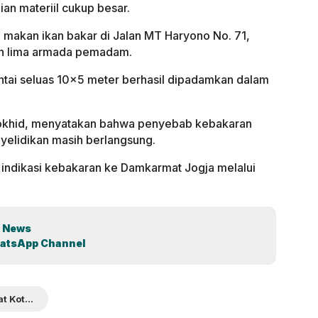
ian materiil cukup besar.
 makan ikan bakar di Jalan MT Haryono No. 71,
an lima armada pemadam.
ntai seluas 10×5 meter berhasil dipadamkan dalam
aokhid, menyatakan bahwa penyebab kebakaran
enyelidikan masih berlangsung.
indikasi kebakaran ke Damkarmat Jogja melalui
 News
atsApp Channel
Damkarmat Kota Jogja