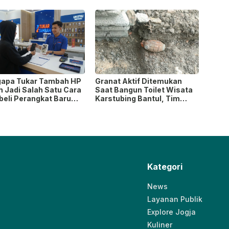
h Baru yang Lebih
Ibu Menyusui Ikut
rn
Terdampak
apa Tukar Tambah HP
Granat Aktif Ditemukan
h Jadi Salah Satu Cara
Saat Bangun Toilet Wisata
eli Perangkat Baru
Karstubing Bantul, Tim
 Paling Populer?
Gegana Lakukan Disposal
Kategori
News
Layanan Publik
Explore Jogja
Kuliner