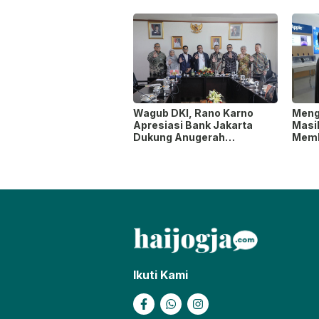
Tersambung ke Tol Jogja-
Waja
Bawen Agustus 2026
Mode
Wagub DKI, Rano Karno
Meng
Apresiasi Bank Jakarta
Masi
Dukung Anugerah
Memb
Jurnalistik MHT 2026,
yang
Dorong Karya Berkualitas
Sambut 5 Abad Jakarta
Ikuti Kami