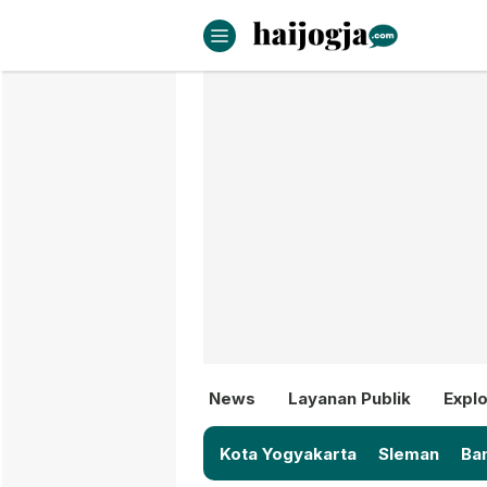
haijogja.com
Berita Jogja Terbaru dan Terki
News
Layanan Publik
Explo
Kota Yogyakarta
Sleman
Ban