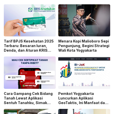
Tarif BPJS Kesehatan 2025
Menara Kopi Malioboro Sepi
Terbaru: Besaran Iuran,
Pengunjung, Begini Strategi
Denda, dan Aturan KRIS
Wali Kota Yogyakarta
yang Perlu Diketahui
Cara Gampang Cek Bidang
Pemkot Yogyakarta
Tanah Lewat Aplikasi
Luncurkan Aplikasi
Sentuh Tanahku, Simak
GeoTaktis, Ini Manfaat dan
Tutorialnya
Cara Pakainya