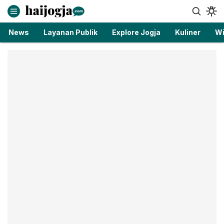
haijogja.com
Berita Jogja Terbaru dan Terkini
News
Layanan Publik
Explore Jogja
Kuliner
Wi