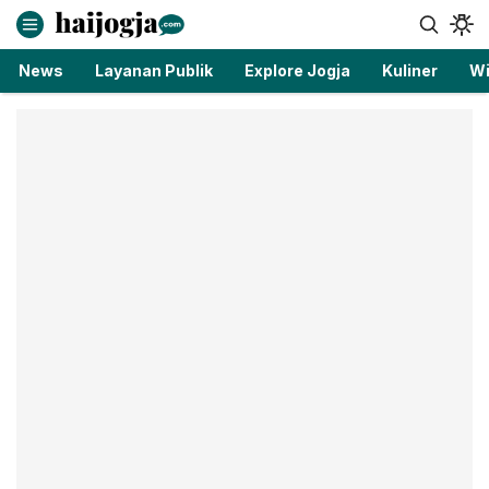
haijogja.com
Berita Jogja Terbaru dan Terkini
News
Layanan Publik
Explore Jogja
Kuliner
Wi