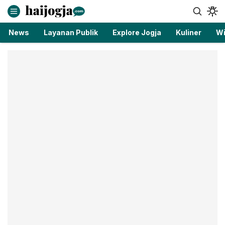
haijogja.com
Berita Jogja Terbaru dan Terkini
News
Layanan Publik
Explore Jogja
Kuliner
Wi