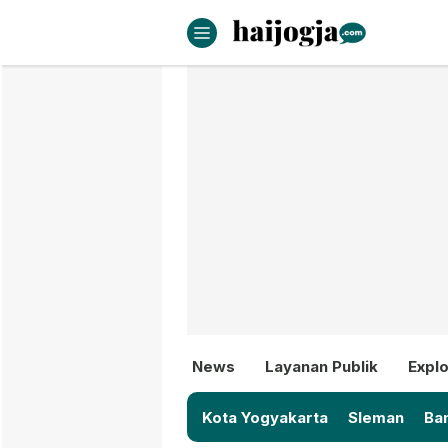
haijogja.com
Berita Jogja Terbaru dan Terki
News
Layanan Publik
Explo
Kota Yogyakarta
Sleman
Ban