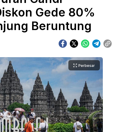
Diskon Gede 80%
njung Beruntung
Perbesar