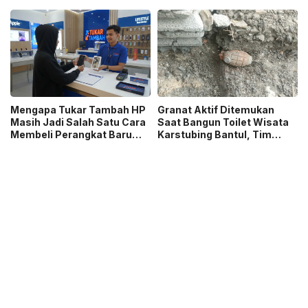
Ibu Menyusui Ikut
Jurnalistik MHT 2026,
Terdampak
Dorong Karya Berkualitas
Sambut 5 Abad Jakarta
Mengapa Tukar Tambah HP
Granat Aktif Ditemukan
Masih Jadi Salah Satu Cara
Saat Bangun Toilet Wisata
Membeli Perangkat Baru
Karstubing Bantul, Tim
yang Paling Populer?
Gegana Lakukan Disposal