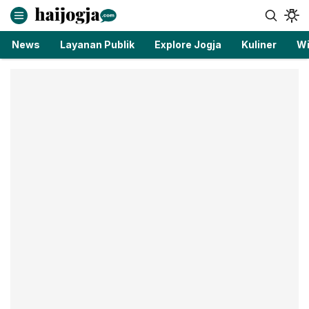
haijogja.com
Berita Jogja Terbaru dan Terkini
News
Layanan Publik
Explore Jogja
Kuliner
Wi