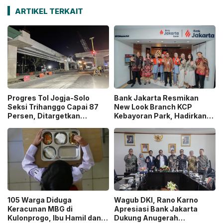
ARTIKEL TERKAIT
Progres Tol Jogja-Solo
Bank Jakarta Resmikan
Seksi Trihanggo Capai 87
New Look Branch KCP
Persen, Ditargetkan
Kebayoran Park, Hadirkan
Tersambung ke Tol Jogja-
Wajah Baru yang Lebih
Bawen Agustus 2026
Modern
105 Warga Diduga
Wagub DKI, Rano Karno
Keracunan MBG di
Apresiasi Bank Jakarta
Kulonprogo, Ibu Hamil dan
Dukung Anugerah