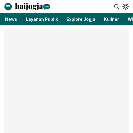
haijogja.com
Berita Jogja Terbaru dan Terkini
News
Layanan Publik
Explore Jogja
Kuliner
Wi