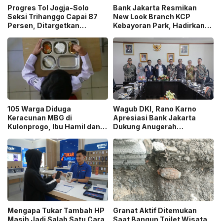
Progres Tol Jogja-Solo
Bank Jakarta Resmikan
Seksi Trihanggo Capai 87
New Look Branch KCP
Persen, Ditargetkan
Kebayoran Park, Hadirkan
Tersambung ke Tol Jogja-
Wajah Baru yang Lebih
Bawen Agustus 2026
Modern
105 Warga Diduga
Wagub DKI, Rano Karno
Keracunan MBG di
Apresiasi Bank Jakarta
Kulonprogo, Ibu Hamil dan
Dukung Anugerah
Ibu Menyusui Ikut
Jurnalistik MHT 2026,
Terdampak
Dorong Karya Berkualitas
Sambut 5 Abad Jakarta
Mengapa Tukar Tambah HP
Granat Aktif Ditemukan
Masih Jadi Salah Satu Cara
Saat Bangun Toilet Wisata