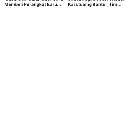
Membeli Perangkat Baru
Karstubing Bantul, Tim
yang Paling Populer?
Gegana Lakukan Disposal