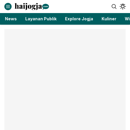
haijogja.com
Berita Jogja Terbaru dan Terkini
News
Layanan Publik
Explore Jogja
Kuliner
Wi