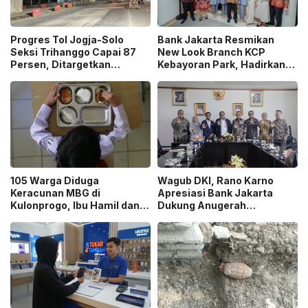
Progres Tol Jogja-Solo
Bank Jakarta Resmikan
Seksi Trihanggo Capai 87
New Look Branch KCP
Persen, Ditargetkan
Kebayoran Park, Hadirkan
Tersambung ke Tol Jogja-
Wajah Baru yang Lebih
Bawen Agustus 2026
Modern
105 Warga Diduga
Wagub DKI, Rano Karno
Keracunan MBG di
Apresiasi Bank Jakarta
Kulonprogo, Ibu Hamil dan
Dukung Anugerah
Ibu Menyusui Ikut
Jurnalistik MHT 2026,
Terdampak
Dorong Karya Berkualitas
Sambut 5 Abad Jakarta