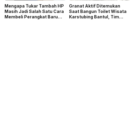
Mengapa Tukar Tambah HP
Granat Aktif Ditemukan
Masih Jadi Salah Satu Cara
Saat Bangun Toilet Wisata
Membeli Perangkat Baru
Karstubing Bantul, Tim
yang Paling Populer?
Gegana Lakukan Disposal