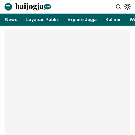
haijogja.com
Berita Jogja Terbaru dan Terkini
News
Layanan Publik
Explore Jogja
Kuliner
Wi