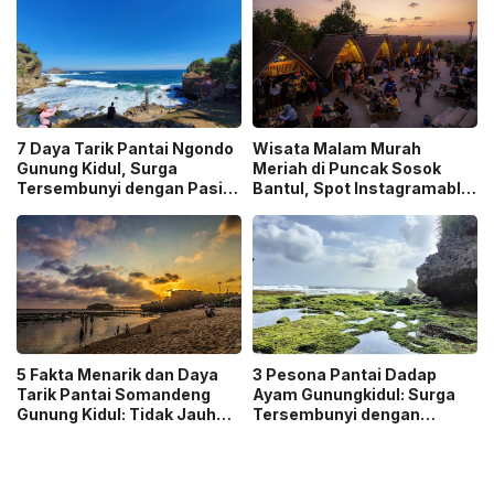
7 Daya Tarik Pantai Ngondo
Wisata Malam Murah
Gunung Kidul, Surga
Meriah di Puncak Sosok
Tersembunyi dengan Pasir
Bantul, Spot Instagramable
Putih dan Tebing Coklat
Favorit di Jogja
5 Fakta Menarik dan Daya
3 Pesona Pantai Dadap
Tarik Pantai Somandeng
Ayam Gunungkidul: Surga
Gunung Kidul: Tidak Jauh
Tersembunyi dengan
dari Pantai Indrayanti dan
Pesona Alam yang Masih
Ada Banyak Gazebo
Asri