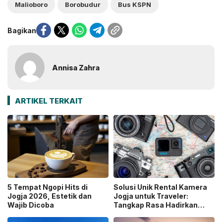
Malioboro
Borobudur
Bus KSPN
Bagikan
Annisa Zahra
ARTIKEL TERKAIT
5 Tempat Ngopi Hits di
Solusi Unik Rental Kamera
Jogja 2026, Estetik dan
Jogja untuk Traveler:
Wajib Dicoba
Tangkap Rasa Hadirkan
Layanan Antar ke Lokasi