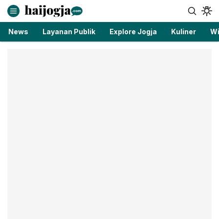
haijogja.com
Berita Jogja Terbaru dan Terkini
News
Layanan Publik
Explore Jogja
Kuliner
Wi