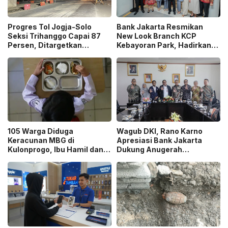
Progres Tol Jogja-Solo
Bank Jakarta Resmikan
Seksi Trihanggo Capai 87
New Look Branch KCP
Persen, Ditargetkan
Kebayoran Park, Hadirkan
Tersambung ke Tol Jogja-
Wajah Baru yang Lebih
Bawen Agustus 2026
Modern
105 Warga Diduga
Wagub DKI, Rano Karno
Keracunan MBG di
Apresiasi Bank Jakarta
Kulonprogo, Ibu Hamil dan
Dukung Anugerah
Ibu Menyusui Ikut
Jurnalistik MHT 2026,
Terdampak
Dorong Karya Berkualitas
Sambut 5 Abad Jakarta