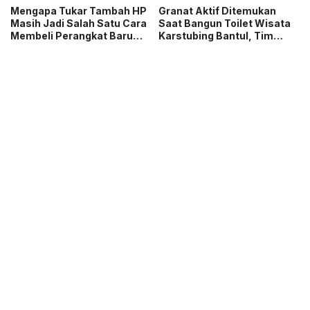
Mengapa Tukar Tambah HP
Granat Aktif Ditemukan
Masih Jadi Salah Satu Cara
Saat Bangun Toilet Wisata
Membeli Perangkat Baru
Karstubing Bantul, Tim
yang Paling Populer?
Gegana Lakukan Disposal