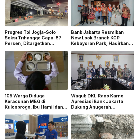
Progres Tol Jogja-Solo
Bank Jakarta Resmikan
Seksi Trihanggo Capai 87
New Look Branch KCP
Persen, Ditargetkan
Kebayoran Park, Hadirkan
Tersambung ke Tol Jogja-
Wajah Baru yang Lebih
Bawen Agustus 2026
Modern
105 Warga Diduga
Wagub DKI, Rano Karno
Keracunan MBG di
Apresiasi Bank Jakarta
Kulonprogo, Ibu Hamil dan
Dukung Anugerah
Ibu Menyusui Ikut
Jurnalistik MHT 2026,
Terdampak
Dorong Karya Berkualitas
Sambut 5 Abad Jakarta