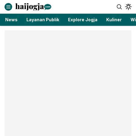
haijogja.com
Berita Jogja Terbaru dan Terkini
News
Layanan Publik
Explore Jogja
Kuliner
Wi