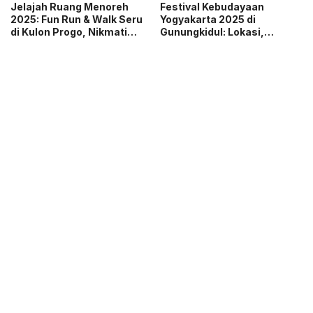
Jelajah Ruang Menoreh
Festival Kebudayaan
2025: Fun Run & Walk Seru
Yogyakarta 2025 di
di Kulon Progo, Nikmati
Gunungkidul: Lokasi,
Pesona Geo Heritage
Jadwal, dan Tiket Masuk
Menoreh!