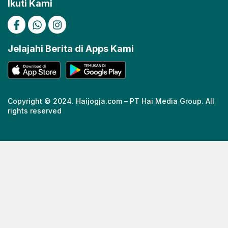
Ikuti Kami
Jelajahi Berita di Apps Kami
Copyright © 2024. Haijogja.com – PT Hai Media Group. All
rights reserved
https://cuths.com/societies/big-band/
https://cuths.com/societies/big-band/
https://ceria158link.page
https://ceria158link.page