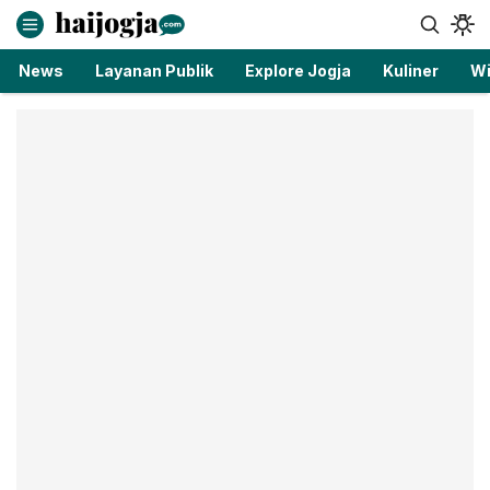
haijogja.com
Berita Jogja Terbaru dan Terkini
News
Layanan Publik
Explore Jogja
Kuliner
Wi