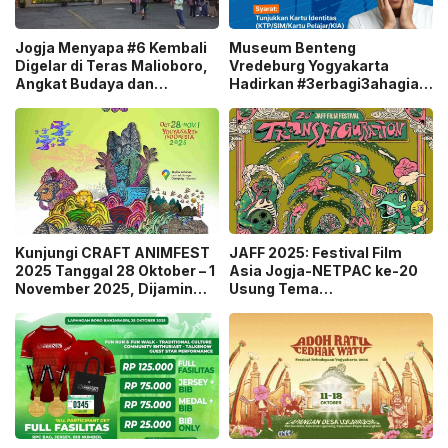
Jogja Menyapa #6 Kembali
Museum Benteng
Digelar di Teras Malioboro,
Vredeburg Yogyakarta
Angkat Budaya dan
Hadirkan #3erbagi3ahagia
Kreativitas Generasi Muda
Selama November 2025
Kunjungi CRAFT ANIMFEST
JAFF 2025: Festival Film
2025 Tanggal 28 Oktober – 1
Asia Jogja-NETPAC ke-20
November 2025, Dijamin
Usung Tema
Pasti Seru!
“Transfiguration”, Rayakan
20 Tahun Transformasi
Sinema Asia!