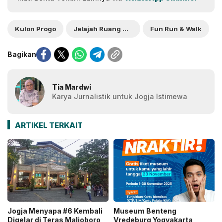
Kulon Progo
Jelajah Ruang Menoreh
Fun Run & Walk
Bagikan
Tia Mardwi
Karya Jurnalistik untuk Jogja Istimewa
ARTIKEL TERKAIT
Jogja Menyapa #6 Kembali
Museum Benteng
Digelar di Teras Malioboro,
Vredeburg Yogyakarta