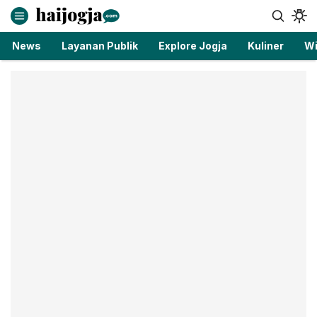
haijogja.com
Berita Jogja Terbaru dan Terkini
News
Layanan Publik
Explore Jogja
Kuliner
Wi