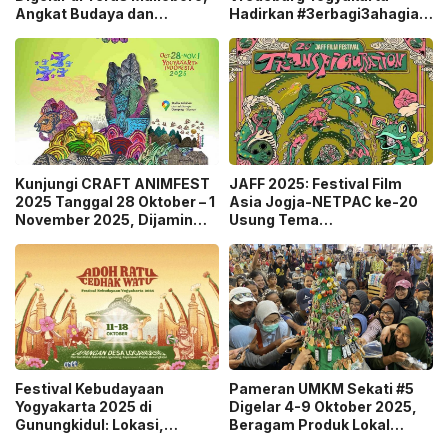
Angkat Budaya dan
Hadirkan #3erbagi3ahagia
Kreativitas Generasi Muda
Selama November 2025
Kunjungi CRAFT ANIMFEST
JAFF 2025: Festival Film
2025 Tanggal 28 Oktober – 1
Asia Jogja-NETPAC ke-20
November 2025, Dijamin
Usung Tema
Pasti Seru!
“Transfiguration”, Rayakan
20 Tahun Transformasi
Sinema Asia!
Festival Kebudayaan
Pameran UMKM Sekati #5
Yogyakarta 2025 di
Digelar 4-9 Oktober 2025,
Gunungkidul: Lokasi,
Beragam Produk Lokal
Jadwal, dan Tiket Masuk
Unggulan