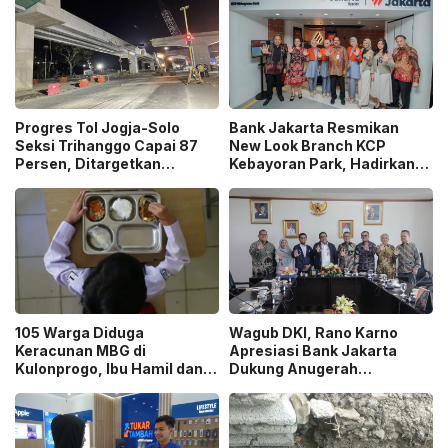
Progres Tol Jogja-Solo
Bank Jakarta Resmikan
Seksi Trihanggo Capai 87
New Look Branch KCP
Persen, Ditargetkan
Kebayoran Park, Hadirkan
Tersambung ke Tol Jogja-
Wajah Baru yang Lebih
Bawen Agustus 2026
Modern
105 Warga Diduga
Wagub DKI, Rano Karno
Keracunan MBG di
Apresiasi Bank Jakarta
Kulonprogo, Ibu Hamil dan
Dukung Anugerah
Ibu Menyusui Ikut
Jurnalistik MHT 2026,
Terdampak
Dorong Karya Berkualitas
Sambut 5 Abad Jakarta