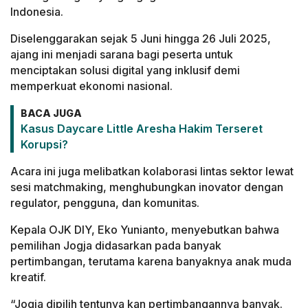
Indonesia.
Diselenggarakan sejak 5 Juni hingga 26 Juli 2025,
ajang ini menjadi sarana bagi peserta untuk
menciptakan solusi digital yang inklusif demi
memperkuat ekonomi nasional.
BACA JUGA
Kasus Daycare Little Aresha Hakim Terseret
Korupsi?
Acara ini juga melibatkan kolaborasi lintas sektor lewat
sesi matchmaking, menghubungkan inovator dengan
regulator, pengguna, dan komunitas.
Kepala OJK DIY, Eko Yunianto, menyebutkan bahwa
pemilihan Jogja didasarkan pada banyak
pertimbangan, terutama karena banyaknya anak muda
kreatif.
“Jogja dipilih tentunya kan pertimbangannya banyak.