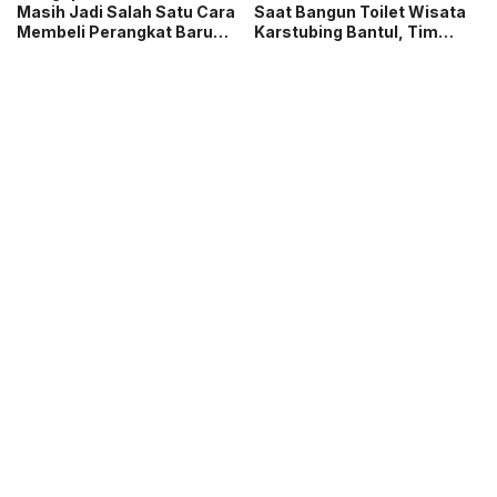
Masih Jadi Salah Satu Cara
Saat Bangun Toilet Wisata
Membeli Perangkat Baru
Karstubing Bantul, Tim
yang Paling Populer?
Gegana Lakukan Disposal