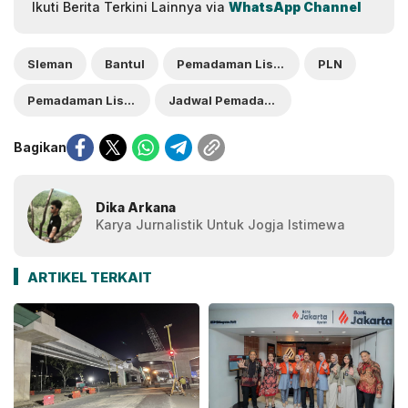
Ikuti Berita Terkini Lainnya via
WhatsApp Channel
Sleman
Bantul
Pemadaman Listrik
PLN
Pemadaman Listrik Hari Ini
Jadwal Pemadan Listrik Jogja Hari Ini
Bagikan
Dika Arkana
Karya Jurnalistik Untuk Jogja Istimewa
ARTIKEL TERKAIT