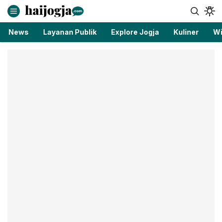
haijogja.com
Berita Jogja Terbaru dan Terkini
News
Layanan Publik
Explore Jogja
Kuliner
Wi