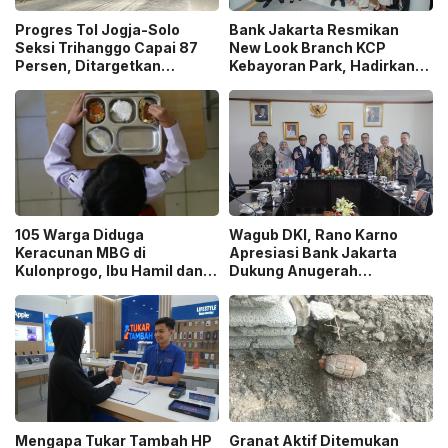
Progres Tol Jogja-Solo
Bank Jakarta Resmikan
Seksi Trihanggo Capai 87
New Look Branch KCP
Persen, Ditargetkan
Kebayoran Park, Hadirkan
Tersambung ke Tol Jogja-
Wajah Baru yang Lebih
Bawen Agustus 2026
Modern
105 Warga Diduga
Wagub DKI, Rano Karno
Keracunan MBG di
Apresiasi Bank Jakarta
Kulonprogo, Ibu Hamil dan
Dukung Anugerah
Ibu Menyusui Ikut
Jurnalistik MHT 2026,
Terdampak
Dorong Karya Berkualitas
Sambut 5 Abad Jakarta
Mengapa Tukar Tambah HP
Granat Aktif Ditemukan