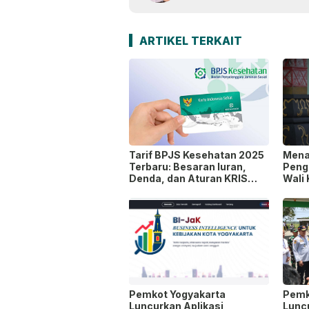
ARTIKEL TERKAIT
Tarif BPJS Kesehatan 2025
Mena
Terbaru: Besaran Iuran,
Pengu
Denda, dan Aturan KRIS
Wali
yang Perlu Diketahui
Pemkot Yogyakarta
Pemk
Luncurkan Aplikasi
Lunc