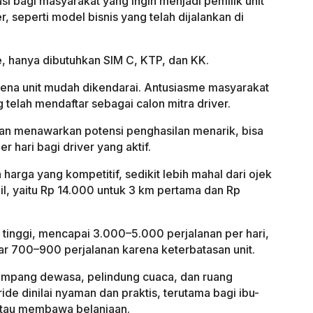
 bagi masyarakat yang ingin menjadi pemilik unit
seperti model bisnis yang telah dijalankan di
e, hanya dibutuhkan SIM C, KTP, dan KK.
rena unit mudah dikendarai. Antusiasme masyarakat
g telah mendaftar sebagai calon mitra driver.
dan menawarkan potensi penghasilan menarik, bisa
hari bagi driver yang aktif.
 harga yang kompetitif, sedikit lebih mahal dari ojek
l, yaitu Rp 14.000 untuk 3 km pertama dan Rp
inggi, mencapai 3.000–5.000 perjalanan per hari,
ar 700–900 perjalanan karena keterbatasan unit.
umpang dewasa, pelindung cuaca, dan ruang
de dinilai nyaman dan praktis, terutama bagi ibu-
atau membawa belanjaan.