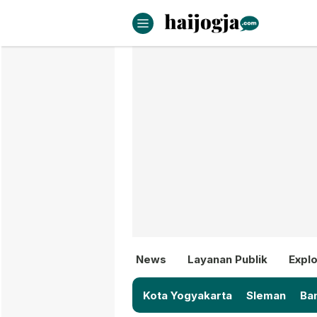
haijogja.com
Berita Jogja Terbaru dan Terki
News
Layanan Publik
Explo
Kota Yogyakarta
Sleman
Ban