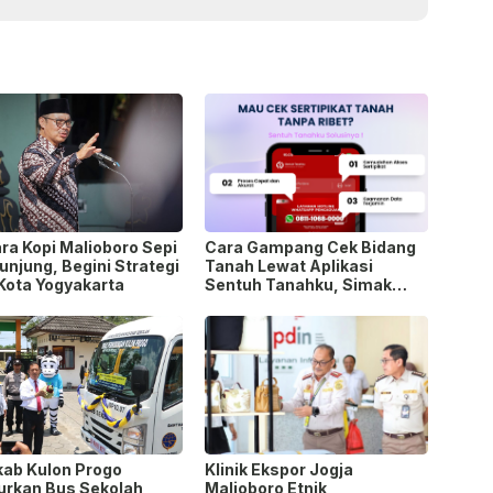
ra Kopi Malioboro Sepi
Cara Gampang Cek Bidang
njung, Begini Strategi
Tanah Lewat Aplikasi
 Kota Yogyakarta
Sentuh Tanahku, Simak
Tutorialnya
ab Kulon Progo
Klinik Ekspor Jogja
urkan Bus Sekolah
Malioboro Etnik