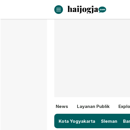
haijogja.com
Berita Jogja Terbaru dan Terki
News
Layanan Publik
Explo
Kota Yogyakarta
Sleman
Ban