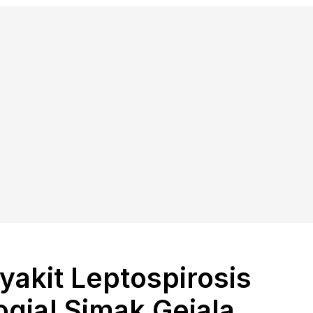
akit Leptospirosis
gja! Simak Gejala,