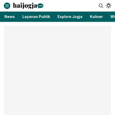
haijogja.com
Berita Jogja Terbaru dan Terkini
News
Layanan Publik
Explore Jogja
Kuliner
Wi