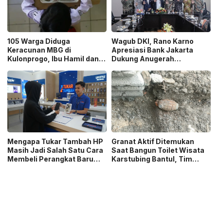
105 Warga Diduga
Wagub DKI, Rano Karno
Keracunan MBG di
Apresiasi Bank Jakarta
Kulonprogo, Ibu Hamil dan
Dukung Anugerah
Ibu Menyusui Ikut
Jurnalistik MHT 2026,
Terdampak
Dorong Karya Berkualitas
Sambut 5 Abad Jakarta
Mengapa Tukar Tambah HP
Granat Aktif Ditemukan
Masih Jadi Salah Satu Cara
Saat Bangun Toilet Wisata
Membeli Perangkat Baru
Karstubing Bantul, Tim
yang Paling Populer?
Gegana Lakukan Disposal