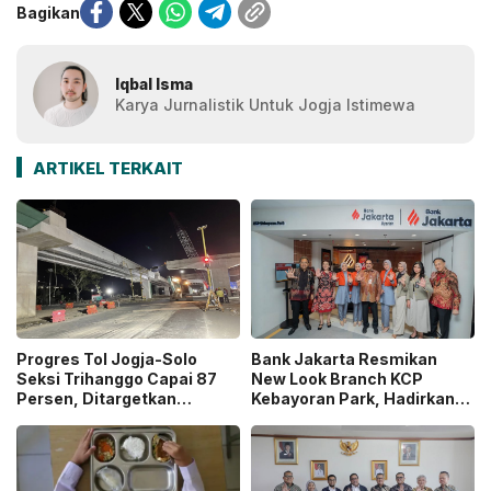
Bagikan
Iqbal Isma
Karya Jurnalistik Untuk Jogja Istimewa
ARTIKEL TERKAIT
Progres Tol Jogja-Solo
Bank Jakarta Resmikan
Seksi Trihanggo Capai 87
New Look Branch KCP
Persen, Ditargetkan
Kebayoran Park, Hadirkan
Tersambung ke Tol Jogja-
Wajah Baru yang Lebih
Bawen Agustus 2026
Modern