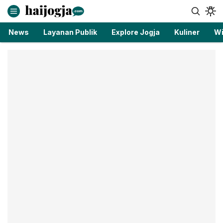
haijogja.com
Berita Jogja Terbaru dan Terkini
News
Layanan Publik
Explore Jogja
Kuliner
Wi