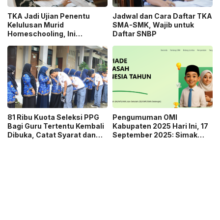
TKA Jadi Ujian Penentu
Jadwal dan Cara Daftar TKA
Kelulusan Murid
SMA-SMK, Wajib untuk
Homeschooling, Ini
Daftar SNBP
Penjelasan
Kemendikdasmen
81 Ribu Kuota Seleksi PPG
Pengumuman OMI
Bagi Guru Tertentu Kembali
Kabupaten 2025 Hari Ini, 17
Dibuka, Catat Syarat dan
September 2025: Simak
Caranya!
Link dan Cara Cek Hasilnya