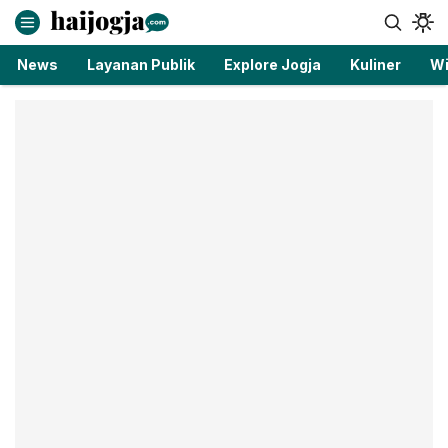
haijogja.com
Berita Jogja Terbaru dan Terkini
News
Layanan Publik
Explore Jogja
Kuliner
Wi