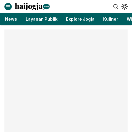
haijogja.com
Berita Jogja Terbaru dan Terkini
News
Layanan Publik
Explore Jogja
Kuliner
Wi