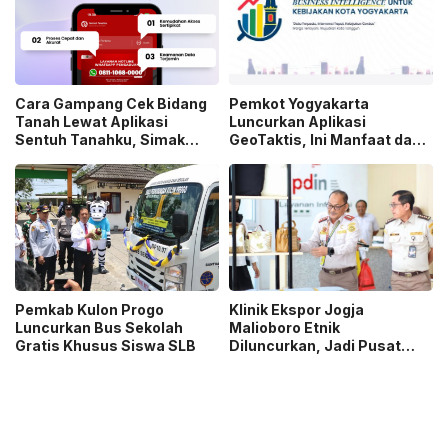
Cara Gampang Cek Bidang
Pemkot Yogyakarta
Tanah Lewat Aplikasi
Luncurkan Aplikasi
Sentuh Tanahku, Simak
GeoTaktis, Ini Manfaat dan
Tutorialnya
Cara Pakainya
Pemkab Kulon Progo
Klinik Ekspor Jogja
Luncurkan Bus Sekolah
Malioboro Etnik
Gratis Khusus Siswa SLB
Diluncurkan, Jadi Pusat
Solusi Bisnis Global IKM