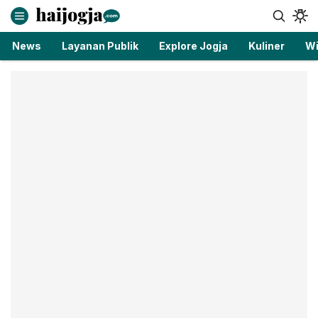
haijogja.com
Berita Jogja Terbaru dan Terkini
News
Layanan Publik
Explore Jogja
Kuliner
Wi