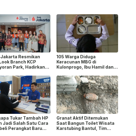
 Jakarta Resmikan
105 Warga Diduga
Look Branch KCP
Keracunan MBG di
yoran Park, Hadirkan
Kulonprogo, Ibu Hamil dan
h Baru yang Lebih
Ibu Menyusui Ikut
rn
Terdampak
apa Tukar Tambah HP
Granat Aktif Ditemukan
h Jadi Salah Satu Cara
Saat Bangun Toilet Wisata
eli Perangkat Baru
Karstubing Bantul, Tim
 Paling Populer?
Gegana Lakukan Disposal