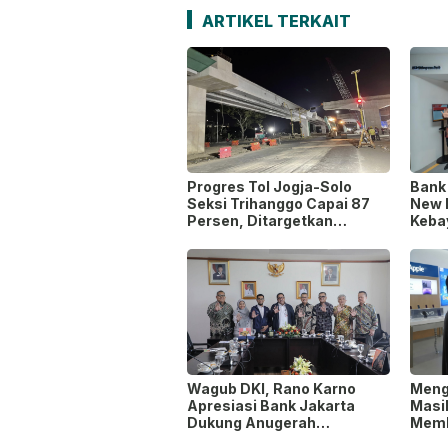
ARTIKEL TERKAIT
Progres Tol Jogja-Solo
Bank
Seksi Trihanggo Capai 87
New 
Persen, Ditargetkan
Keba
Tersambung ke Tol Jogja-
Waja
Bawen Agustus 2026
Mode
Wagub DKI, Rano Karno
Meng
Apresiasi Bank Jakarta
Masi
Dukung Anugerah
Memb
Jurnalistik MHT 2026,
yang