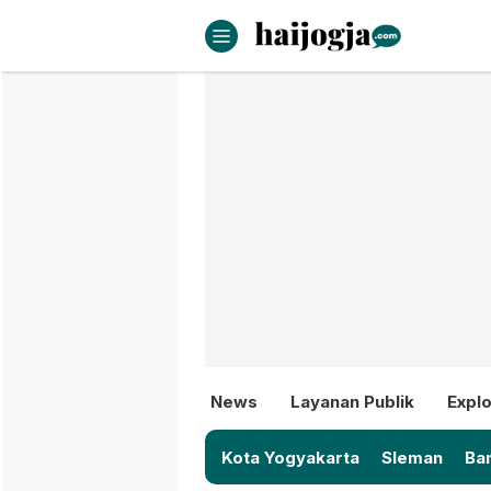
haijogja.com
Berita Jogja Terbaru dan Terki
News
Layanan Publik
Explo
Kota Yogyakarta
Sleman
Ban