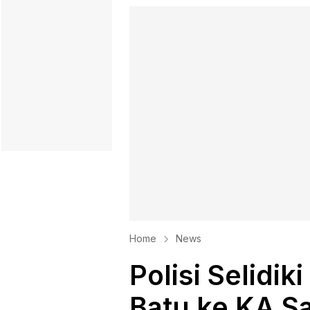
Home
News
Polisi Selidi
Batu ke KA S