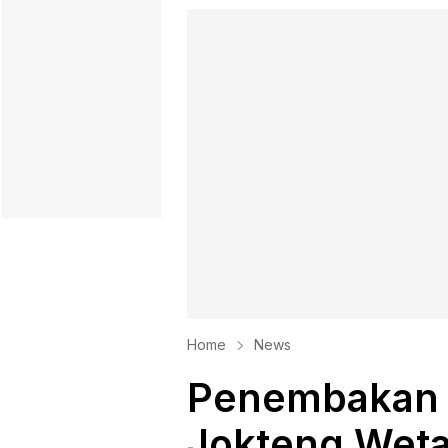
Home
News
Penembakan K
Jokteng Weta