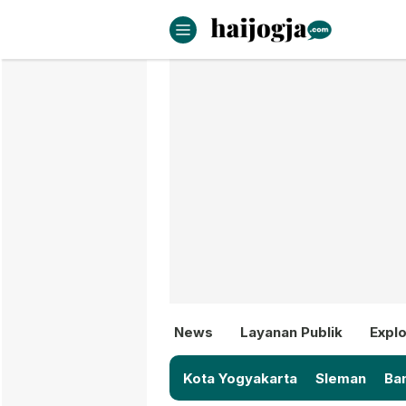
haijogja.com
Berita Jogja Terbaru dan Terki
News
Layanan Publik
Explo
Kota Yogyakarta
Sleman
Ban