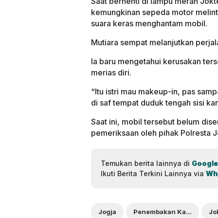
Saat berhenti di lampu merah Jokt
kemungkinan sepeda motor melintas
suara keras menghantam mobil.
Mutiara sempat melanjutkan perja
Ia baru mengetahui kerusakan ters
merias diri.
“Itu istri mau makeup-in, pas samp
di saf tempat duduk tengah sisi k
Saat ini, mobil tersebut belum dis
pemeriksaan oleh pihak Polresta J
Temukan berita lainnya di
Google
Ikuti Berita Terkini Lainnya via
Wh
Jogja
Penembakan Kaca Mobil
Jo