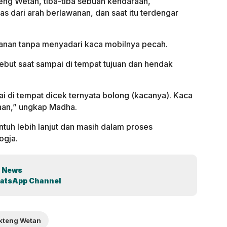
eng Wetan, tiba-tiba sebuah kendaraan,
 dari arah berlawanan, dan saat itu terdengar
lanan tanpa menyadari kaca mobilnya pecah.
ebut saat sampai di tempat tujuan dan hendak
ai di tempat dicek ternyata bolong (kacanya). Kaca
anan,” ungkap Madha.
entuh lebih lanjut dan masih dalam proses
ogja.
 News
atsApp Channel
kteng Wetan