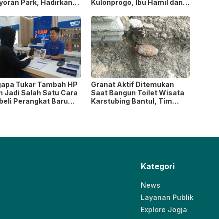
yoran Park, Hadirkan
Kulonprogo, Ibu Hamil dan
h Baru yang Lebih
Ibu Menyusui Ikut
rn
Terdampak
apa Tukar Tambah HP
Granat Aktif Ditemukan
h Jadi Salah Satu Cara
Saat Bangun Toilet Wisata
eli Perangkat Baru
Karstubing Bantul, Tim
 Paling Populer?
Gegana Lakukan Disposal
Kategori
News
Layanan Publik
Explore Jogja