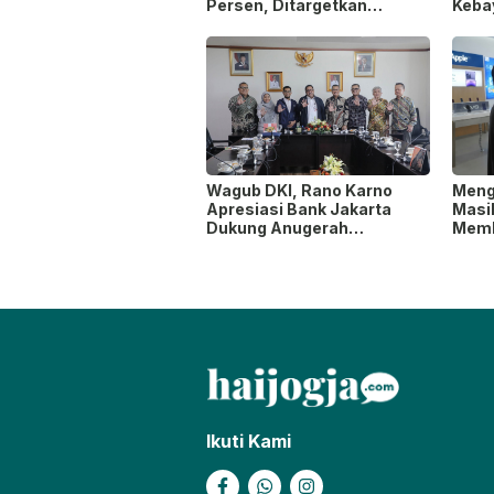
Persen, Ditargetkan
Keba
Tersambung ke Tol Jogja-
Waja
Bawen Agustus 2026
Mode
Wagub DKI, Rano Karno
Meng
Apresiasi Bank Jakarta
Masi
Dukung Anugerah
Memb
Jurnalistik MHT 2026,
yang
Dorong Karya Berkualitas
Sambut 5 Abad Jakarta
Ikuti Kami