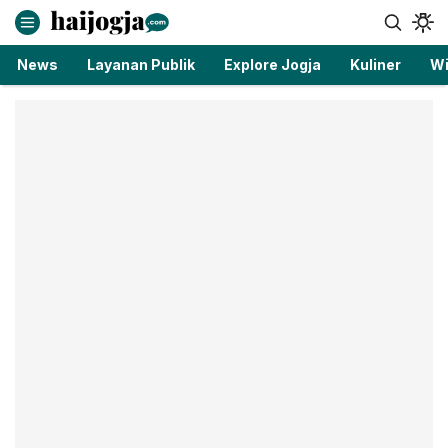
haijogja.com
Berita Jogja Terbaru dan Terkini
News
Layanan Publik
Explore Jogja
Kuliner
Wi