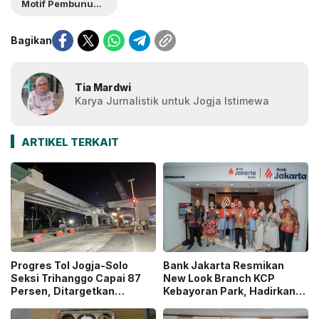
Motif Pembunuhan
Bagikan
Tia Mardwi
Karya Jurnalistik untuk Jogja Istimewa
ARTIKEL TERKAIT
Progres Tol Jogja-Solo
Bank Jakarta Resmikan
Seksi Trihanggo Capai 87
New Look Branch KCP
Persen, Ditargetkan
Kebayoran Park, Hadirkan
Tersambung ke Tol Jogja-
Wajah Baru yang Lebih
Bawen Agustus 2026
Modern