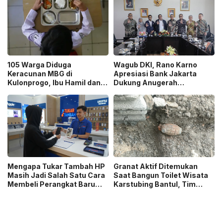
105 Warga Diduga
Wagub DKI, Rano Karno
Keracunan MBG di
Apresiasi Bank Jakarta
Kulonprogo, Ibu Hamil dan
Dukung Anugerah
Ibu Menyusui Ikut
Jurnalistik MHT 2026,
Terdampak
Dorong Karya Berkualitas
Sambut 5 Abad Jakarta
Mengapa Tukar Tambah HP
Granat Aktif Ditemukan
Masih Jadi Salah Satu Cara
Saat Bangun Toilet Wisata
Membeli Perangkat Baru
Karstubing Bantul, Tim
yang Paling Populer?
Gegana Lakukan Disposal