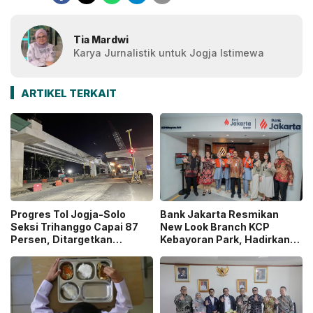
Tia Mardwi
Karya Jurnalistik untuk Jogja Istimewa
ARTIKEL TERKAIT
Progres Tol Jogja-Solo
Bank Jakarta Resmikan
Seksi Trihanggo Capai 87
New Look Branch KCP
Persen, Ditargetkan
Kebayoran Park, Hadirkan
Tersambung ke Tol Jogja-
Wajah Baru yang Lebih
Bawen Agustus 2026
Modern