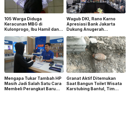
105 Warga Diduga
Wagub DKI, Rano Karno
Keracunan MBG di
Apresiasi Bank Jakarta
Kulonprogo, Ibu Hamil dan
Dukung Anugerah
Ibu Menyusui Ikut
Jurnalistik MHT 2026,
Terdampak
Dorong Karya Berkualitas
Sambut 5 Abad Jakarta
Mengapa Tukar Tambah HP
Granat Aktif Ditemukan
Masih Jadi Salah Satu Cara
Saat Bangun Toilet Wisata
Membeli Perangkat Baru
Karstubing Bantul, Tim
yang Paling Populer?
Gegana Lakukan Disposal