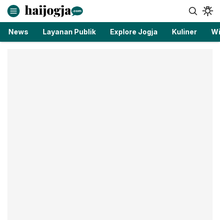
haijogja.com
Berita Jogja Terbaru dan Terkini
News
Layanan Publik
Explore Jogja
Kuliner
Wi