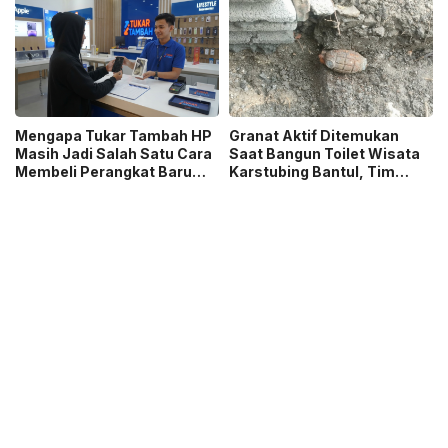
Terdampak
Dorong Karya Berkualitas
Sambut 5 Abad Jakarta
Mengapa Tukar Tambah HP
Granat Aktif Ditemukan
Masih Jadi Salah Satu Cara
Saat Bangun Toilet Wisata
Membeli Perangkat Baru
Karstubing Bantul, Tim
yang Paling Populer?
Gegana Lakukan Disposal