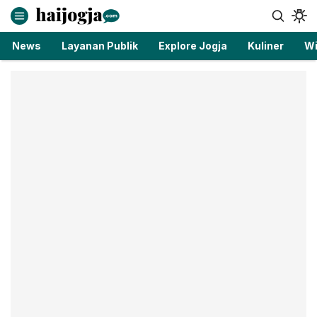
haijogja.com
Berita Jogja Terbaru dan Terkini
News
Layanan Publik
Explore Jogja
Kuliner
Wi