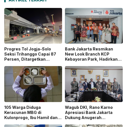
Progres Tol Jogja-Solo
Bank Jakarta Resmikan
Seksi Trihanggo Capai 87
New Look Branch KCP
Persen, Ditargetkan
Kebayoran Park, Hadirkan
Tersambung ke Tol Jogja-
Wajah Baru yang Lebih
Bawen Agustus 2026
Modern
105 Warga Diduga
Wagub DKI, Rano Karno
Keracunan MBG di
Apresiasi Bank Jakarta
Kulonprogo, Ibu Hamil dan
Dukung Anugerah
Ibu Menyusui Ikut
Jurnalistik MHT 2026,