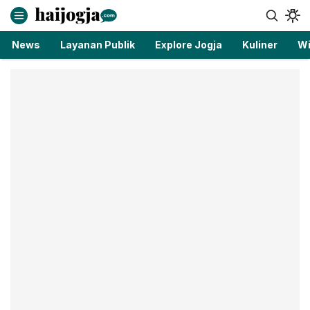
haijogja.com
Berita Jogja Terbaru dan Terkini
News
Layanan Publik
Explore Jogja
Kuliner
Wi