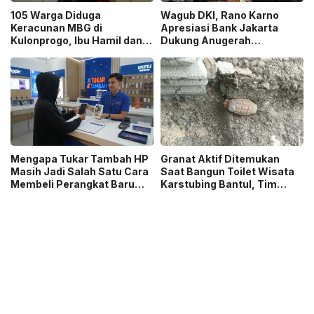
105 Warga Diduga
Wagub DKI, Rano Karno
Keracunan MBG di
Apresiasi Bank Jakarta
Kulonprogo, Ibu Hamil dan
Dukung Anugerah
Ibu Menyusui Ikut
Jurnalistik MHT 2026,
Terdampak
Dorong Karya Berkualitas
Sambut 5 Abad Jakarta
Mengapa Tukar Tambah HP
Granat Aktif Ditemukan
Masih Jadi Salah Satu Cara
Saat Bangun Toilet Wisata
Membeli Perangkat Baru
Karstubing Bantul, Tim
yang Paling Populer?
Gegana Lakukan Disposal