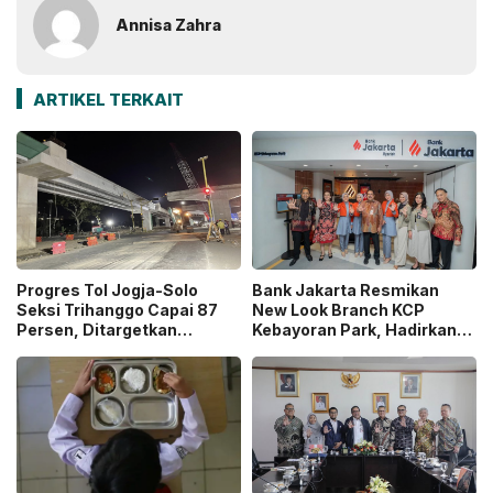
Annisa Zahra
ARTIKEL TERKAIT
Progres Tol Jogja-Solo
Bank Jakarta Resmikan
Seksi Trihanggo Capai 87
New Look Branch KCP
Persen, Ditargetkan
Kebayoran Park, Hadirkan
Tersambung ke Tol Jogja-
Wajah Baru yang Lebih
Bawen Agustus 2026
Modern