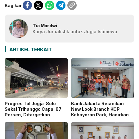
Bagikan
Tia Mardwi
Karya Jurnalistik untuk Jogja Istimewa
ARTIKEL TERKAIT
Progres Tol Jogja-Solo
Bank Jakarta Resmikan
Seksi Trihanggo Capai 87
New Look Branch KCP
Persen, Ditargetkan
Kebayoran Park, Hadirkan
Tersambung ke Tol Jogja-
Wajah Baru yang Lebih
Bawen Agustus 2026
Modern