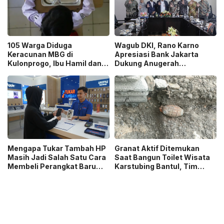
105 Warga Diduga
Wagub DKI, Rano Karno
Keracunan MBG di
Apresiasi Bank Jakarta
Kulonprogo, Ibu Hamil dan
Dukung Anugerah
Ibu Menyusui Ikut
Jurnalistik MHT 2026,
Terdampak
Dorong Karya Berkualitas
Sambut 5 Abad Jakarta
Mengapa Tukar Tambah HP
Granat Aktif Ditemukan
Masih Jadi Salah Satu Cara
Saat Bangun Toilet Wisata
Membeli Perangkat Baru
Karstubing Bantul, Tim
yang Paling Populer?
Gegana Lakukan Disposal