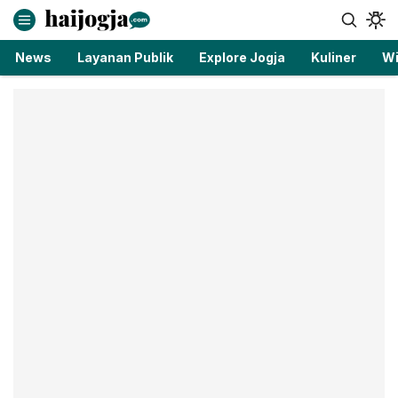
haijogja.com
Berita Jogja Terbaru dan Terkini
News
Layanan Publik
Explore Jogja
Kuliner
Wi