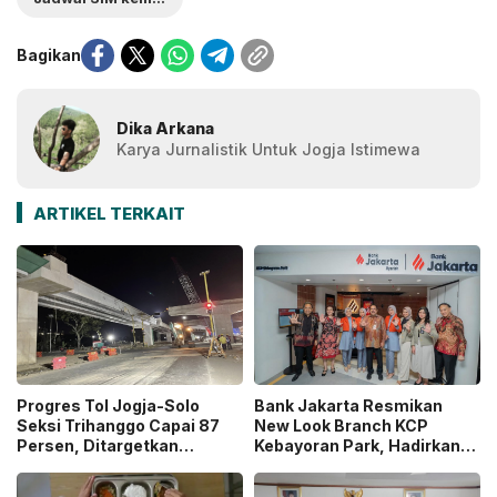
Bagikan
Dika Arkana
Karya Jurnalistik Untuk Jogja Istimewa
ARTIKEL TERKAIT
Progres Tol Jogja-Solo
Bank Jakarta Resmikan
Seksi Trihanggo Capai 87
New Look Branch KCP
Persen, Ditargetkan
Kebayoran Park, Hadirkan
Tersambung ke Tol Jogja-
Wajah Baru yang Lebih
Bawen Agustus 2026
Modern