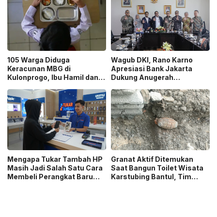
105 Warga Diduga
Wagub DKI, Rano Karno
Keracunan MBG di
Apresiasi Bank Jakarta
Kulonprogo, Ibu Hamil dan
Dukung Anugerah
Ibu Menyusui Ikut
Jurnalistik MHT 2026,
Terdampak
Dorong Karya Berkualitas
Sambut 5 Abad Jakarta
Mengapa Tukar Tambah HP
Granat Aktif Ditemukan
Masih Jadi Salah Satu Cara
Saat Bangun Toilet Wisata
Membeli Perangkat Baru
Karstubing Bantul, Tim
yang Paling Populer?
Gegana Lakukan Disposal