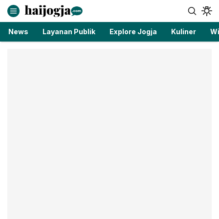
haijogja.com
Berita Jogja Terbaru dan Terkini
News
Layanan Publik
Explore Jogja
Kuliner
Wi