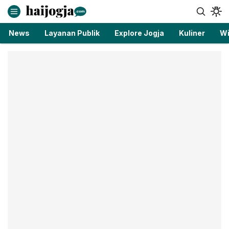
haijogja.com
Berita Jogja Terbaru dan Terkini
News
Layanan Publik
Explore Jogja
Kuliner
Wi