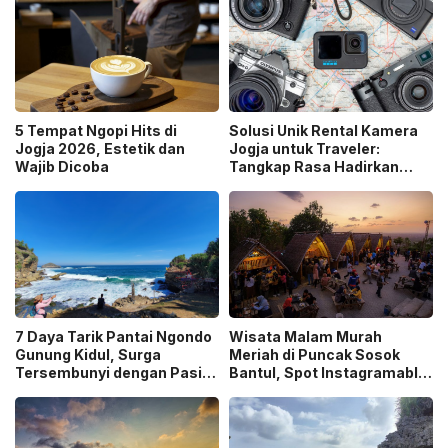
5 Tempat Ngopi Hits di
Solusi Unik Rental Kamera
Jogja 2026, Estetik dan
Jogja untuk Traveler:
Wajib Dicoba
Tangkap Rasa Hadirkan
Layanan Antar ke Lokasi
7 Daya Tarik Pantai Ngondo
Wisata Malam Murah
Gunung Kidul, Surga
Meriah di Puncak Sosok
Tersembunyi dengan Pasir
Bantul, Spot Instagramable
Putih dan Tebing Coklat
Favorit di Jogja