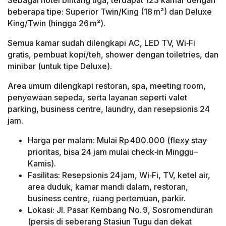
Sebagai hotel bintang tiga, terdapat 123 kamar dengan
beberapa tipe: Superior Twin/King (18 m²) dan Deluxe
King/Twin (hingga 26 m²).
Semua kamar sudah dilengkapi AC, LED TV, Wi‑Fi
gratis, pembuat kopi/teh, shower dengan toiletries, dan
minibar (untuk tipe Deluxe).
Area umum dilengkapi restoran, spa, meeting room,
penyewaan sepeda, serta layanan seperti valet
parking, business centre, laundry, dan resepsionis 24
jam.
Harga per malam: Mulai Rp 400.000 (flexy stay
prioritas, bisa 24 jam mulai check‑in Minggu–
Kamis).
Fasilitas: Resepsionis 24 jam, Wi‑Fi, TV, ketel air,
area duduk, kamar mandi dalam, restoran,
business centre, ruang pertemuan, parkir.
Lokasi: Jl. Pasar Kembang No. 9, Sosromenduran
(persis di seberang Stasiun Tugu dan dekat