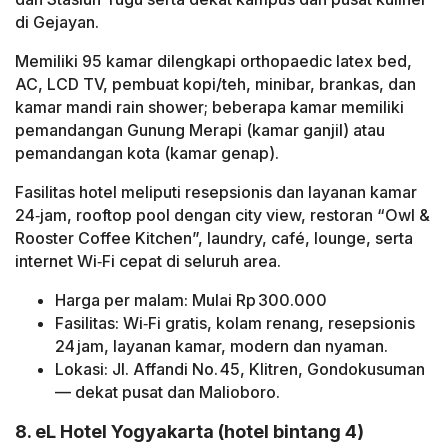
di Gejayan.
Memiliki 95 kamar dilengkapi orthopaedic latex bed,
AC, LCD TV, pembuat kopi/teh, minibar, brankas, dan
kamar mandi rain shower; beberapa kamar memiliki
pemandangan Gunung Merapi (kamar ganjil) atau
pemandangan kota (kamar genap).
Fasilitas hotel meliputi resepsionis dan layanan kamar
24‑jam, rooftop pool dengan city view, restoran “Owl &
Rooster Coffee Kitchen”, laundry, café, lounge, serta
internet Wi‑Fi cepat di seluruh area.
Harga per malam: Mulai Rp 300.000
Fasilitas: Wi‑Fi gratis, kolam renang, resepsionis
24 jam, layanan kamar, modern dan nyaman.
Lokasi: Jl. Affandi No. 45, Klitren, Gondokusuman
— dekat pusat dan Malioboro.
8. eL Hotel Yogyakarta (hotel bintang 4)