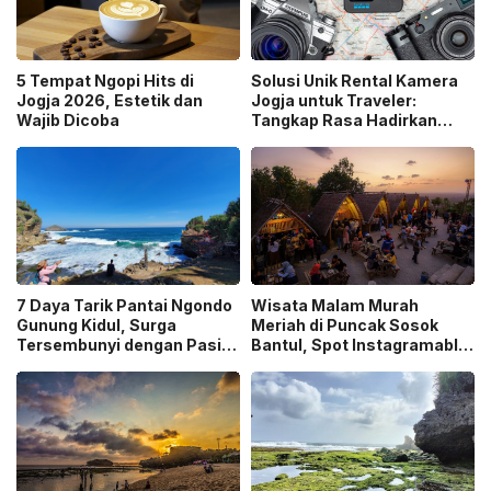
5 Tempat Ngopi Hits di
Solusi Unik Rental Kamera
Jogja 2026, Estetik dan
Jogja untuk Traveler:
Wajib Dicoba
Tangkap Rasa Hadirkan
Layanan Antar ke Lokasi
7 Daya Tarik Pantai Ngondo
Wisata Malam Murah
Gunung Kidul, Surga
Meriah di Puncak Sosok
Tersembunyi dengan Pasir
Bantul, Spot Instagramable
Putih dan Tebing Coklat
Favorit di Jogja