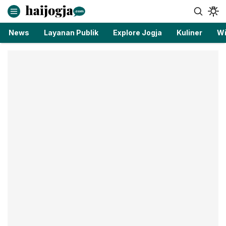
haijogja.com
Berita Jogja Terbaru dan Terkini
News
Layanan Publik
Explore Jogja
Kuliner
Wi