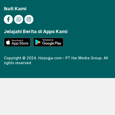
Ikuti Kami
Jelajahi Berita di Apps Kami
Copyright © 2024. Haijogja.com – PT Hai Media Group. All
rights reserved
https://cuths.com/societies/big-band/
https://cuths.com/societies/big-band/
https://ceria158link.page
https://ceria158link.page