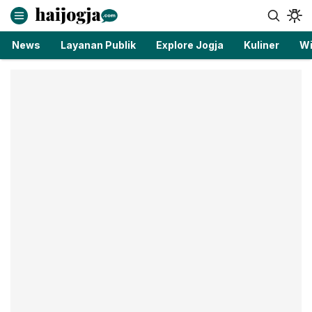
haijogja.com
Berita Jogja Terbaru dan Terkini
News
Layanan Publik
Explore Jogja
Kuliner
Wi