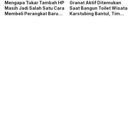
Mengapa Tukar Tambah HP
Granat Aktif Ditemukan
Masih Jadi Salah Satu Cara
Saat Bangun Toilet Wisata
Membeli Perangkat Baru
Karstubing Bantul, Tim
yang Paling Populer?
Gegana Lakukan Disposal