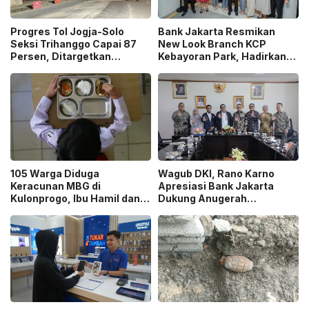
Progres Tol Jogja-Solo
Bank Jakarta Resmikan
Seksi Trihanggo Capai 87
New Look Branch KCP
Persen, Ditargetkan
Kebayoran Park, Hadirkan
Tersambung ke Tol Jogja-
Wajah Baru yang Lebih
Bawen Agustus 2026
Modern
105 Warga Diduga
Wagub DKI, Rano Karno
Keracunan MBG di
Apresiasi Bank Jakarta
Kulonprogo, Ibu Hamil dan
Dukung Anugerah
Ibu Menyusui Ikut
Jurnalistik MHT 2026,
Terdampak
Dorong Karya Berkualitas
Sambut 5 Abad Jakarta