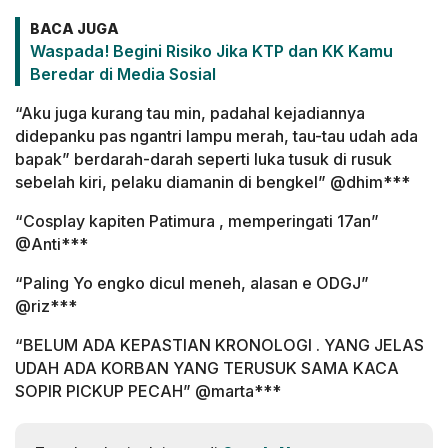
BACA JUGA
Waspada! Begini Risiko Jika KTP dan KK Kamu
Beredar di Media Sosial
“Aku juga kurang tau min, padahal kejadiannya
didepanku pas ngantri lampu merah, tau-tau udah ada
bapak” berdarah-darah seperti luka tusuk di rusuk
sebelah kiri, pelaku diamanin di bengkel” @dhim***
“Cosplay kapiten Patimura , memperingati 17an”
@Anti***
“Paling Yo engko dicul meneh, alasan e ODGJ”
@riz***
“BELUM ADA KEPASTIAN KRONOLOGI . YANG JELAS
UDAH ADA KORBAN YANG TERUSUK SAMA KACA
SOPIR PICKUP PECAH” @marta***