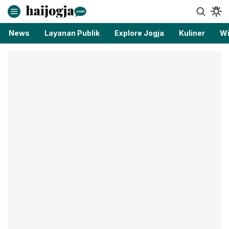
haijogja.com
Berita Jogja Terbaru dan Terkini
News
Layanan Publik
Explore Jogja
Kuliner
Wi