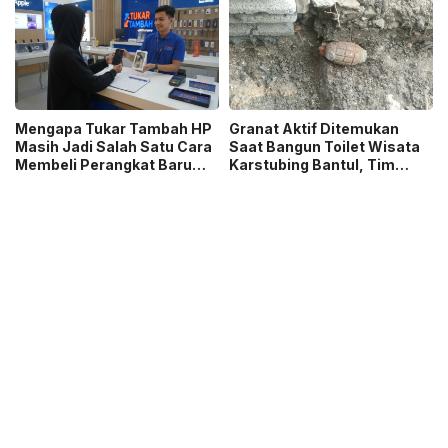
Sambut 5 Abad Jakarta
Mengapa Tukar Tambah HP
Granat Aktif Ditemukan
Masih Jadi Salah Satu Cara
Saat Bangun Toilet Wisata
Membeli Perangkat Baru
Karstubing Bantul, Tim
yang Paling Populer?
Gegana Lakukan Disposal