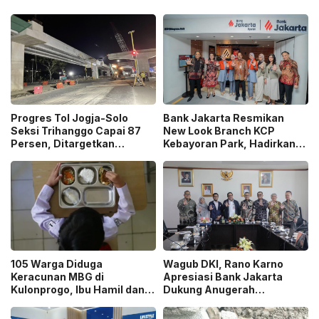
Progres Tol Jogja-Solo
Bank Jakarta Resmikan
Seksi Trihanggo Capai 87
New Look Branch KCP
Persen, Ditargetkan
Kebayoran Park, Hadirkan
Tersambung ke Tol Jogja-
Wajah Baru yang Lebih
Bawen Agustus 2026
Modern
105 Warga Diduga
Wagub DKI, Rano Karno
Keracunan MBG di
Apresiasi Bank Jakarta
Kulonprogo, Ibu Hamil dan
Dukung Anugerah
Ibu Menyusui Ikut
Jurnalistik MHT 2026,
Terdampak
Dorong Karya Berkualitas