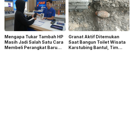
Sambut 5 Abad Jakarta
Mengapa Tukar Tambah HP
Granat Aktif Ditemukan
Masih Jadi Salah Satu Cara
Saat Bangun Toilet Wisata
Membeli Perangkat Baru
Karstubing Bantul, Tim
yang Paling Populer?
Gegana Lakukan Disposal