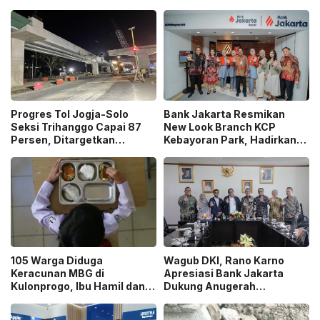
Progres Tol Jogja-Solo
Bank Jakarta Resmikan
Seksi Trihanggo Capai 87
New Look Branch KCP
Persen, Ditargetkan
Kebayoran Park, Hadirkan
Tersambung ke Tol Jogja-
Wajah Baru yang Lebih
Bawen Agustus 2026
Modern
105 Warga Diduga
Wagub DKI, Rano Karno
Keracunan MBG di
Apresiasi Bank Jakarta
Kulonprogo, Ibu Hamil dan
Dukung Anugerah
Ibu Menyusui Ikut
Jurnalistik MHT 2026,
Terdampak
Dorong Karya Berkualitas