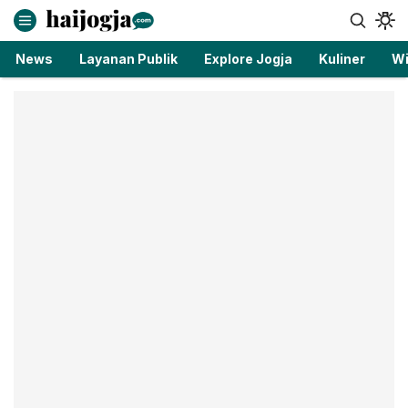
haijogja.com
Berita Jogja Terbaru dan Terkini
News
Layanan Publik
Explore Jogja
Kuliner
Wi