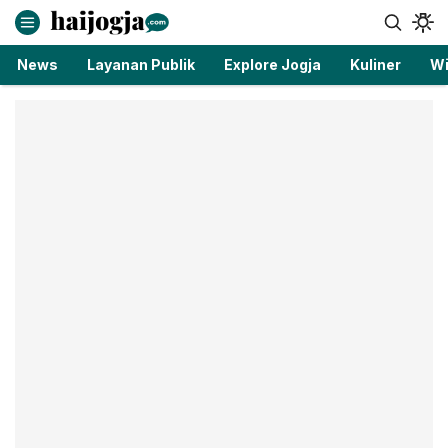
haijogja.com
Berita Jogja Terbaru dan Terkini
News
Layanan Publik
Explore Jogja
Kuliner
Wi