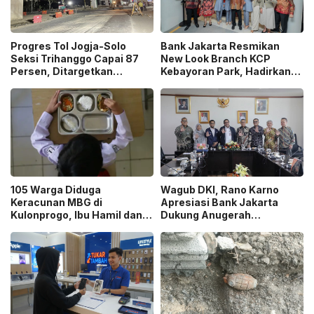
Progres Tol Jogja-Solo
Bank Jakarta Resmikan
Seksi Trihanggo Capai 87
New Look Branch KCP
Persen, Ditargetkan
Kebayoran Park, Hadirkan
Tersambung ke Tol Jogja-
Wajah Baru yang Lebih
Bawen Agustus 2026
Modern
105 Warga Diduga
Wagub DKI, Rano Karno
Keracunan MBG di
Apresiasi Bank Jakarta
Kulonprogo, Ibu Hamil dan
Dukung Anugerah
Ibu Menyusui Ikut
Jurnalistik MHT 2026,
Terdampak
Dorong Karya Berkualitas
Sambut 5 Abad Jakarta