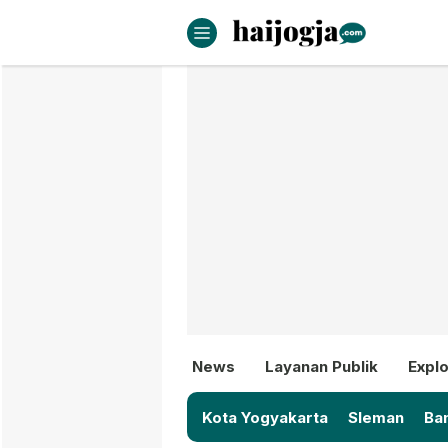
haijogja.com
Berita Jogja Terbaru dan Terki
News
Layanan Publik
Explo
Kota Yogyakarta
Sleman
Ban