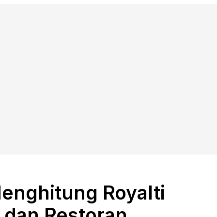
enghitung Royalti
e dan Restoran