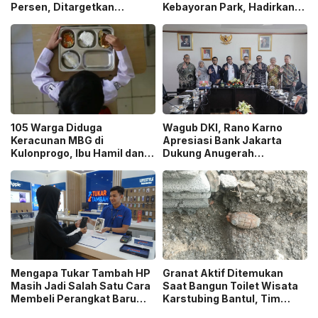
Persen, Ditargetkan
Kebayoran Park, Hadirkan
Tersambung ke Tol Jogja-
Wajah Baru yang Lebih
Bawen Agustus 2026
Modern
105 Warga Diduga
Wagub DKI, Rano Karno
Keracunan MBG di
Apresiasi Bank Jakarta
Kulonprogo, Ibu Hamil dan
Dukung Anugerah
Ibu Menyusui Ikut
Jurnalistik MHT 2026,
Terdampak
Dorong Karya Berkualitas
Sambut 5 Abad Jakarta
Mengapa Tukar Tambah HP
Granat Aktif Ditemukan
Masih Jadi Salah Satu Cara
Saat Bangun Toilet Wisata
Membeli Perangkat Baru
Karstubing Bantul, Tim
yang Paling Populer?
Gegana Lakukan Disposal