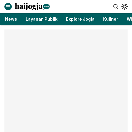
haijogja.com
Berita Jogja Terbaru dan Terkini
News
Layanan Publik
Explore Jogja
Kuliner
Wi