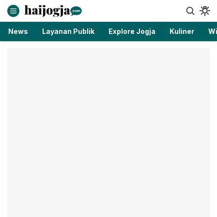
haijogja.com
Berita Jogja Terbaru dan Terkini
News
Layanan Publik
Explore Jogja
Kuliner
Wi