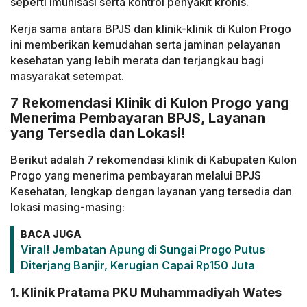
seperti
imunisasi
serta
kontrol
penyakit
kronis.
Kerja
sama
antara
BPJS
dan
klinik-
klinik
di
Kulon
Progo
ini
memberikan
kemudahan
serta
jaminan
pelayanan
kesehatan
yang
lebih
merata
dan
terjangkau
bagi
masyarakat
setempat.
7 Rekomendasi Klinik di Kulon Progo yang
Menerima Pembayaran BPJS, Layanan
yang Tersedia dan Lokasi!
Berikut
adalah
7
rekomendasi
klinik
di
Kabupaten
Kulon
Progo
yang
menerima
pembayaran
melalui
BPJS
Kesehatan,
lengkap
dengan
layanan
yang
tersedia
dan
lokasi
masing-
masing:
BACA JUGA
Viral! Jembatan Apung di Sungai Progo Putus
Diterjang Banjir, Kerugian Capai Rp150 Juta
1. Klinik Pratama PKU Muhammadiyah Wates