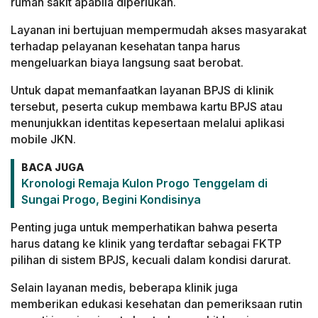
rumah
sakit
apabila
diperlukan.
Layanan
ini
bertujuan
mempermudah
akses
masyarakat
terhadap
pelayanan
kesehatan
tanpa
harus
mengeluarkan
biaya
langsung
saat
berobat.
Untuk
dapat
memanfaatkan
layanan
BPJS
di
klinik
tersebut,
peserta
cukup
membawa
kartu
BPJS
atau
menunjukkan
identitas
kepesertaan
melalui
aplikasi
mobile
JKN.
BACA JUGA
Kronologi Remaja Kulon Progo Tenggelam di
Sungai Progo, Begini Kondisinya
Penting
juga
untuk
memperhatikan
bahwa
peserta
harus
datang
ke
klinik
yang
terdaftar
sebagai
FKTP
pilihan
di
sistem
BPJS,
kecuali
dalam
kondisi
darurat.
Selain
layanan
medis,
beberapa
klinik
juga
memberikan
edukasi
kesehatan
dan
pemeriksaan
rutin