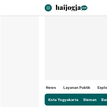
haijogja.com
Berita Jogja Terbaru dan Terki
News
Layanan Publik
Explo
Kota Yogyakarta
Sleman
Ban