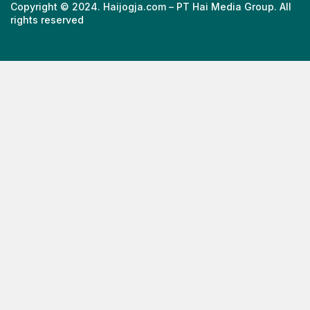
Copyright © 2024. Haijogja.com – PT Hai Media Group. All
rights reserved
https://cuths.com/societies/big-band/
https://cuths.com/societies/big-band/
https://ceria158link.page
https://ceria158link.page