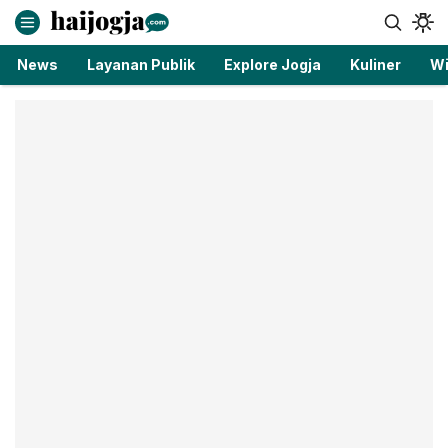
haijogja.com
Berita Jogja Terbaru dan Terkini
News
Layanan Publik
Explore Jogja
Kuliner
Wi