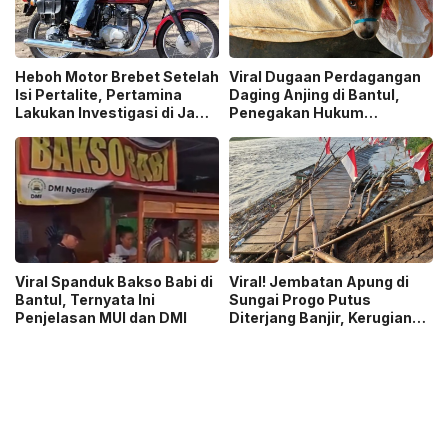
Heboh Motor Brebet Setelah
Viral Dugaan Perdagangan
Isi Pertalite, Pertamina
Daging Anjing di Bantul,
Lakukan Investigasi di Jawa
Penegakan Hukum
Timur
Terkendala Regulasi
Viral Spanduk Bakso Babi di
Viral! Jembatan Apung di
Bantul, Ternyata Ini
Sungai Progo Putus
Penjelasan MUI dan DMI
Diterjang Banjir, Kerugian
Capai Rp150 Juta