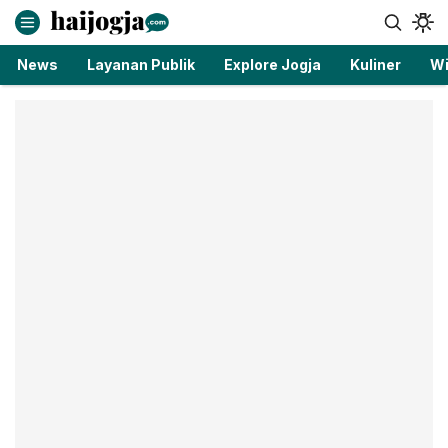
haijogja.com
Berita Jogja Terbaru dan Terkini
News
Layanan Publik
Explore Jogja
Kuliner
Wi