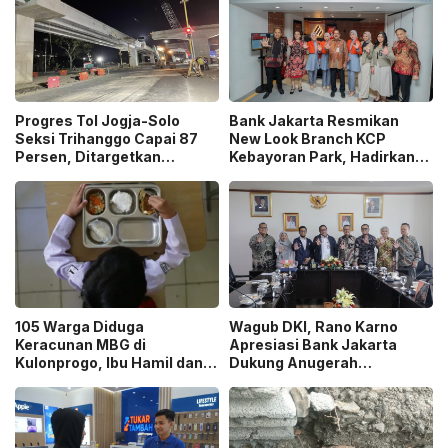
Progres Tol Jogja-Solo
Bank Jakarta Resmikan
Seksi Trihanggo Capai 87
New Look Branch KCP
Persen, Ditargetkan
Kebayoran Park, Hadirkan
Tersambung ke Tol Jogja-
Wajah Baru yang Lebih
Bawen Agustus 2026
Modern
105 Warga Diduga
Wagub DKI, Rano Karno
Keracunan MBG di
Apresiasi Bank Jakarta
Kulonprogo, Ibu Hamil dan
Dukung Anugerah
Ibu Menyusui Ikut
Jurnalistik MHT 2026,
Terdampak
Dorong Karya Berkualitas
Sambut 5 Abad Jakarta