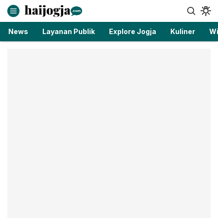
haijogja.com
Berita Jogja Terbaru dan Terkini
News
Layanan Publik
Explore Jogja
Kuliner
Wi