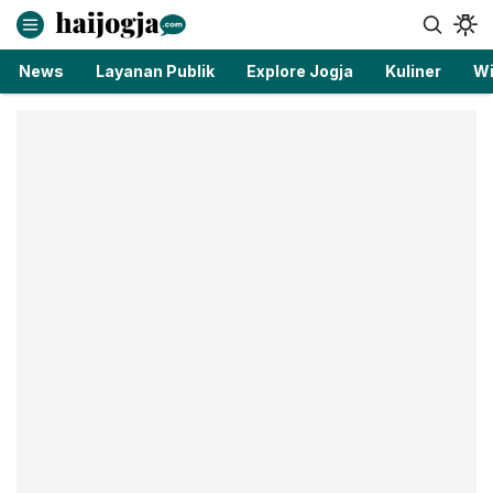
haijogja.com
Berita Jogja Terbaru dan Terkini
News
Layanan Publik
Explore Jogja
Kuliner
Wi