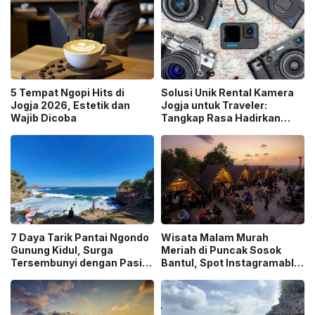
5 Tempat Ngopi Hits di
Solusi Unik Rental Kamera
Jogja 2026, Estetik dan
Jogja untuk Traveler:
Wajib Dicoba
Tangkap Rasa Hadirkan
Layanan Antar ke Lokasi
7 Daya Tarik Pantai Ngondo
Wisata Malam Murah
Gunung Kidul, Surga
Meriah di Puncak Sosok
Tersembunyi dengan Pasir
Bantul, Spot Instagramable
Putih dan Tebing Coklat
Favorit di Jogja