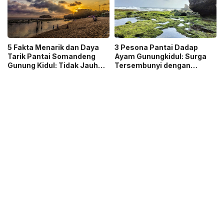
5 Fakta Menarik dan Daya
3 Pesona Pantai Dadap
Tarik Pantai Somandeng
Ayam Gunungkidul: Surga
Gunung Kidul: Tidak Jauh
Tersembunyi dengan
dari Pantai Indrayanti dan
Pesona Alam yang Masih
Ada Banyak Gazebo
Asri