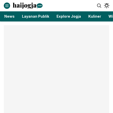
haijogja.com
Berita Jogja Terbaru dan Terkini
News
Layanan Publik
Explore Jogja
Kuliner
Wi