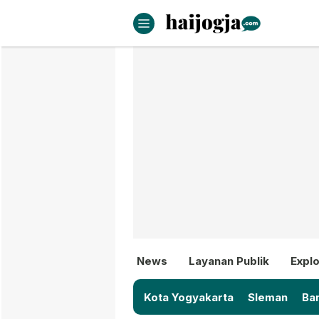
haijogja.com
Berita Jogja Terbaru dan Terki
News
Layanan Publik
Explo
Kota Yogyakarta
Sleman
Ban