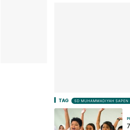
TAG
SD MUHAMMADIYAH SAPEN I
P
7