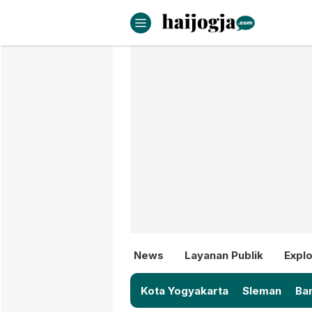
haijogja.com
Berita Jogja Terbaru dan Terki
News
Layanan Publik
Explo
Kota Yogyakarta
Sleman
Ban