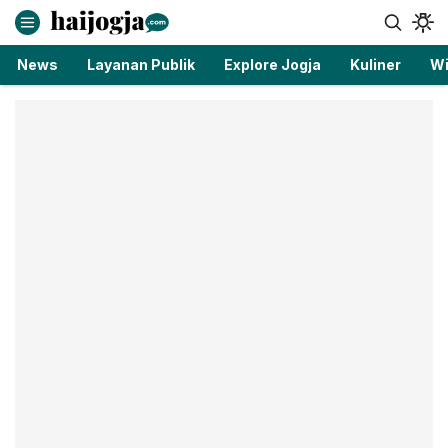
haijogja.com
Berita Jogja Terbaru dan Terkini
News
Layanan Publik
Explore Jogja
Kuliner
Wi